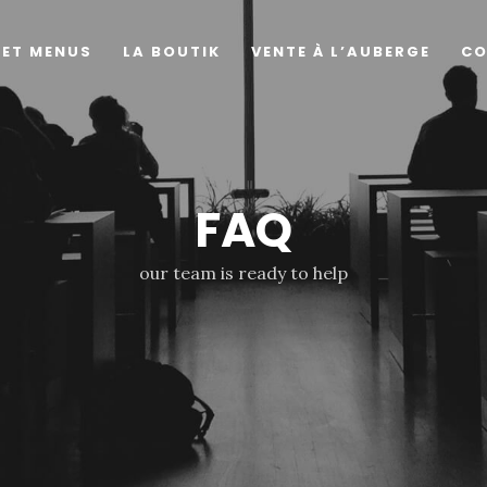
 ET MENUS
LA BOUTIK
VENTE À L’AUBERGE
CO
FAQ
our team is ready to help