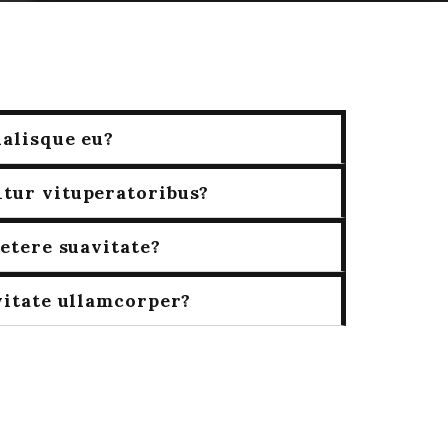
ualisque eu?
tur vituperatoribus?
petere suavitate?
vitate ullamcorper?