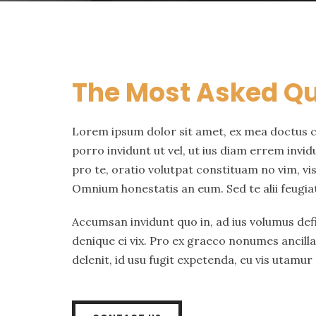
The Most Asked Q
Lorem ipsum dolor sit amet, ex mea doctus 
porro invidunt ut vel, ut ius diam errem inv
pro te, oratio volutpat constituam no vim, vi
Omnium honestatis an eum. Sed te alii feugi
Accumsan invidunt quo in, ad ius volumus defi
denique ei vix. Pro ex graeco nonumes ancill
delenit, id usu fugit expetenda, eu vis utamur