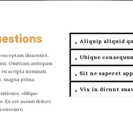
uestions
Aliquip aliquid q
conceptam dissentiet,
Ubique consequun
idunt. Omittam antiopam
s eu scripta nominati.
Sit ne saperet ap
at, magna prima.
Vix in dicunt sua
nitiones, oblique
ae. Eu est assum dolore
 convenire.