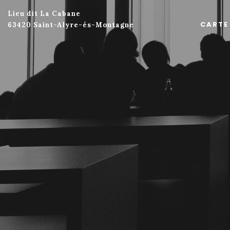
Lieu dit La Cabane
CARTE
63420 Saint-Alyre-és-Montagne