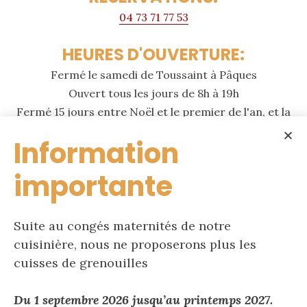
04 73 71 77 53
HEURES D'OUVERTURE:
Fermé le samedi de Toussaint à Pâques
Ouvert tous les jours de 8h à 19h
Fermé 15 jours entre Noël et le premier de l'an, et la
dernière semaine de Juin
Information
importante
© 2019 AUBERGE DE LA CABANE - RÉALISATION
COMM360
Suite au congés maternités de notre
cuisinière, nous ne proposerons plus les
cuisses de grenouilles
Du 1 septembre 2026 jusqu’au printemps 2027.